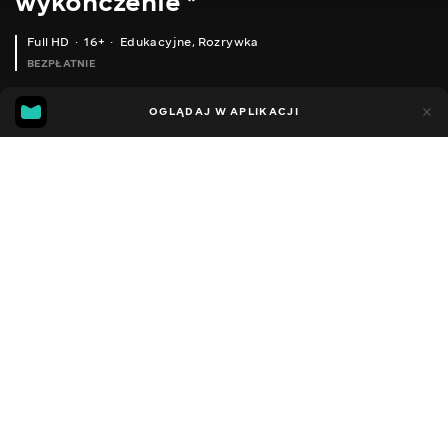
wykończenie *
Full HD
16+
Edukacyjne
,
Rozrywka
BEZPŁATNIE
19
4
OGLĄDAJ W APLIKACJI
Dodano do ulubionych
UDOSTĘPNIJ
Sezon 1
Facebook
Kopiuj link
ЛИСТЯ ПІД ВЕНЕЦІАНСЬКОЮ ШТУКАТУРКОЮ. ЛЕГКО, ПРОСТО І КРАСИВО .
МАЙСТЕР КЛАС CEBOS У САЛОНІ EL PONTO.
2012 - 2026
,
Ukraina
Edukacyjne
,
Rozrywka
,
Blogerzy
DŹWIĘK
Rosyjski