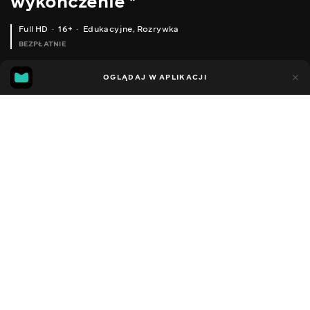
wykończenie *
Full HD
16+
Edukacyjne
,
Rozrywka
BEZPŁATNIE
19
4
OGLĄDAJ W APLIKACJI
Dodano do ulubionych
UDOSTĘPNIJ
Sezon 1
Facebook
Kopiuj link
ОГЛЯД ВЕНЕЦІАНСЬКОЇ КЕЛЬМИ C0.ME І ПОРІВНЯННЯ З OIKOS.
ПОСИЛКА ДО НОВОГО РОКУ.
2012 - 2026
,
Ukraina
Edukacyjne
,
Rozrywka
,
Blogerzy
DŹWIĘK
Rosyjski