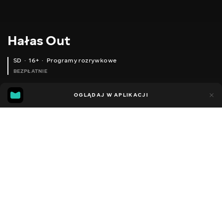
Hałas Out
SD
16+
Programy rozrywkowe
BEZPŁATNIE
16
2
OGLĄDAJ W APLIKACJI
Dodano do ulubionych
UDOSTĘPNIJ
Sezon 2
Sezon 1
Facebook
Kopiuj link
КОМУНАЛЬНИЙ ІНТЕЛЕКТ
АВТОРИТАРНЕ ТХЕКВОНДО
ХАТА НА АНКОРИДЖІ