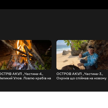
ОСТРІВ АКУЛ _Частина-4_
ОСТРОВ АКУЛ _Частина-3_
Великий Улов. Ловлю крабів на
Охрінів що спіймав на новому
новому безлюдному острові.
безлюдному острові Підводне
_29
полювання на гавайку _28