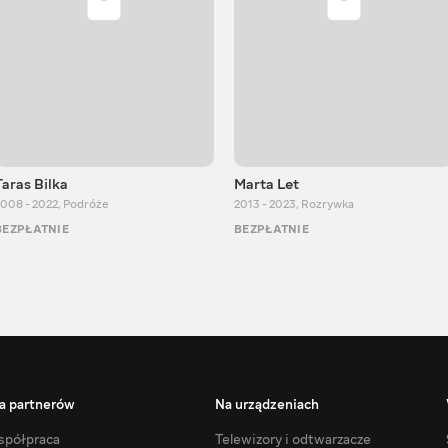
Taras Bilka
Marta Let
008 - 2022
,
Podróże
2013 - 2023
,
Rozrywka
BEZPŁATNIE
BEZPŁATNIE
a partnerów
Na urządzeniach
półpraca
Telewizory i odtwarzacze