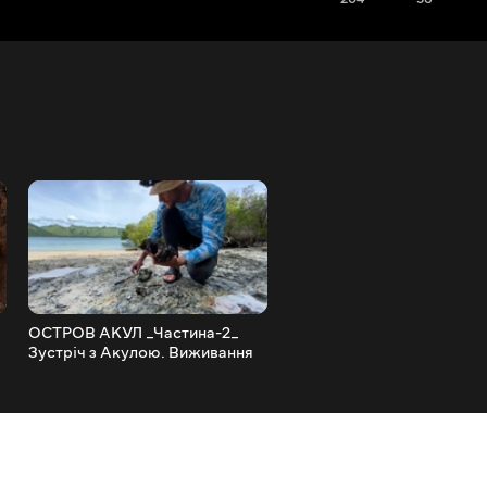
ОСТРОВ АКУЛ _Частина-2_
ОСТРОВ АКУЛ. Виживанн
Зустріч з Акулою. Виживання
безлюдному новому остр
на новому безлюдному
_Частина-1_ _26
острові. _27