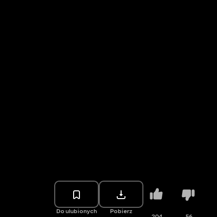
Do ulubionych
Pobierz
204
56