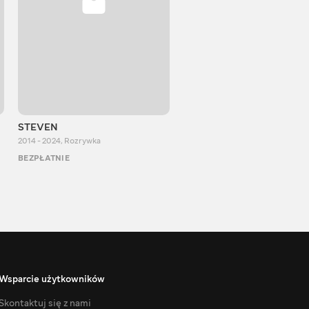
STEVEN
Aurum Reaction
2014 - 2024
,
Rozrywka
2018 - 2022
,
Rozrywka
BEZPŁATNIE
BEZPŁATNIE
Wsparcie użytkowników
Skontaktuj się z nami