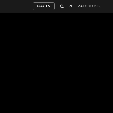
Free TV
PL
ZALOGUJ SIĘ