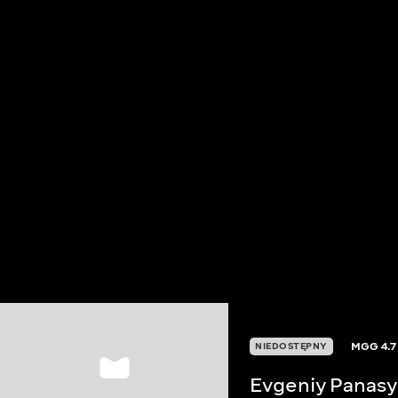
MGG
4.7
NIEDOSTĘPNY
Evgeniy Panas