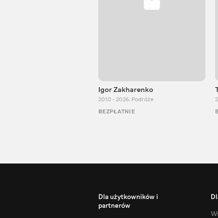
Igor Zakharenko
2010 - 2026
,
Podróże
2
BEZPŁATNIE
Dla użytkowników i
Dl
partnerów
Ws