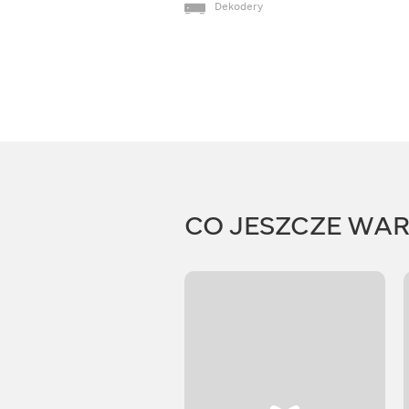
Dekodery
CO JESZCZE WA