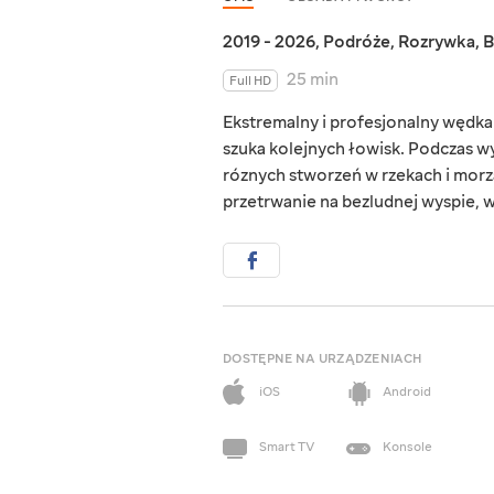
2019 - 2026
,
Podróże
,
Rozrywka
,
B
25 min
Full HD
Ekstremalny i profesjonalny wędka
szuka kolejnych łowisk. Podczas 
róznych stworzeń w rzekach i morz
przetrwanie na bezludnej wyspie, w 
DOSTĘPNE NA URZĄDZENIACH
iOS
Android
Smart TV
Konsole