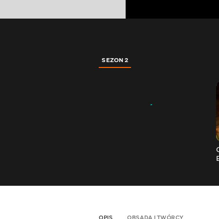
SEZON 2
OPIS
OBSADA I TWÓRCY