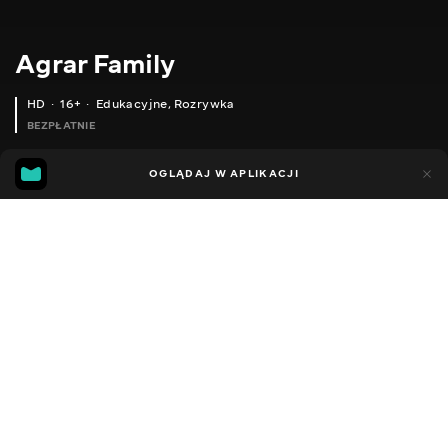
Agrar Family
HD
16+
Edukacyjne
,
Rozrywka
BEZPŁATNIE
52
12
OGLĄDAJ W APLIKACJI
Dodano do ulubionych
UDOSTĘPNIJ
Sezon 1
Facebook
Kopiuj link
ОГЛЯД. НАЙКРАЩИЙ САМОРОБНИЙ КУЛЬТИВАТОР ПІД МТЗ 892. МТЗ 80. СЕЗОН 2021
ВІДМІННА САМОРОБКА ДЛЯ ФЕРМЕРА. ПРУЖИННА БОРОНА НА МТЗ ТА ПМЗ СЕЗОН 2021
2015 - 2022
,
Ukraina
Edukacyjne
,
Rozrywka
,
Blogerzy