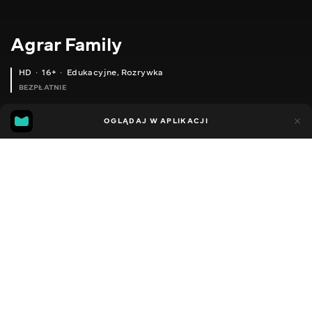
Agrar Family
HD
16+
Edukacyjne
,
Rozrywka
BEZPŁATNIE
52
12
OGLĄDAJ W APLIKACJI
Dodano do ulubionych
UDOSTĘPNIJ
Sezon 1
Facebook
Kopiuj link
ПШЕНИЦЯ В НЕБЕЗПЕЦІ, ВСЕ В ЛЬОДУ ((( ПОКАТУШКИ. КРАСИВА ПРИРОДА
САМОРОБНИЙ КРАН НА ТРАКТОР. ВОЗИМО БІГ БІЖИ. СЕЗОН 2020
2015 - 2022
,
Ukraina
Edukacyjne
,
Rozrywka
,
Blogerzy