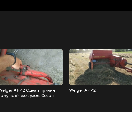
Welger AP 42 Одна з причин
Welger AP 42
чому не в'яже вузол. Сезон
2020