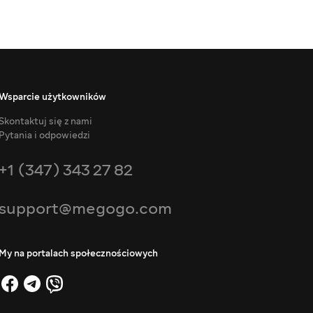
Wsparcie użytkowników
Skontaktuj się z nami
Pytania i odpowiedzi
+1 (347) 343 27 82
support@megogo.com
My na portalach społecznościowych