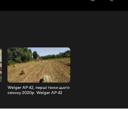
Welger AP 42, перші тюки цього
Welger AP 42 Складання т
сезону 2020р. Welger AP 42
регулювання Сезон 2020
Baler
(Частина 2)