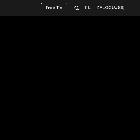
Free TV
PL
ZALOGUJ SIĘ