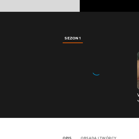
SEZON 1
OPIS
OBSADA I TWÓRCY