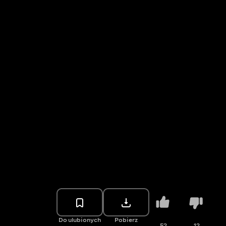
Do ulubionych
Pobierz
52
12