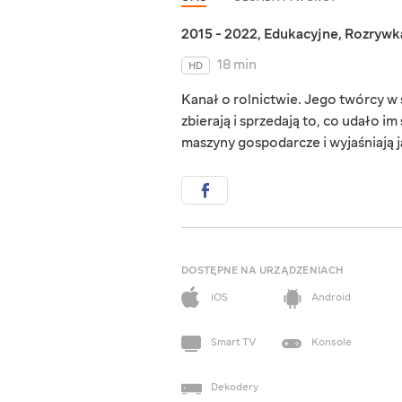
2015 - 2022
,
Edukacyjne
,
Rozrywk
18 min
HD
Kanał o rolnictwie. Jego twórcy w 
zbierają i sprzedają to, co udało 
maszyny gospodarcze i wyjaśniają j
DOSTĘPNE NA URZĄDZENIACH
iOS
Android
Smart TV
Konsole
Dekodery