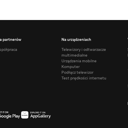
a partnerów
Na urządzeniach
półpraca
Telewizory i odtwarzacze
multimedialne
Urządzenia mobilne
Komputer
Podłącz telewizor
Test prędkości internetu