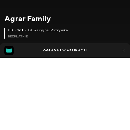
Agrar Family
HD
16+
Edukacyjne
,
Rozrywka
BEZPŁATNIE
52
12
OGLĄDAJ W APLIKACJI
Dodano do ulubionych
UDOSTĘPNIJ
Sezon 1
Facebook
Kopiuj link
WELGER AP 42 ОДНА З ПРИЧИН ЧОМУ НЕ В'ЯЖЕ ВУЗОЛ. СЕЗОН 2020
WELGER AP 42
2015 - 2022
,
Ukraina
Edukacyjne
,
Rozrywka
,
Blogerzy