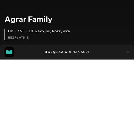
Agrar Family
HD
16+
Edukacyjne
,
Rozrywka
BEZPŁATNIE
52
12
OGLĄDAJ W APLIKACJI
Dodano do ulubionych
UDOSTĘPNIJ
Sezon 1
Facebook
Kopiuj link
WELGER AP 42 ОДНА З ПРИЧИН ЧОМУ НЕ В'ЯЖЕ ВУЗОЛ. СЕЗОН 2020
WELGER AP 42
2015 - 2022
,
Ukraina
Edukacyjne
,
Rozrywka
,
Blogerzy