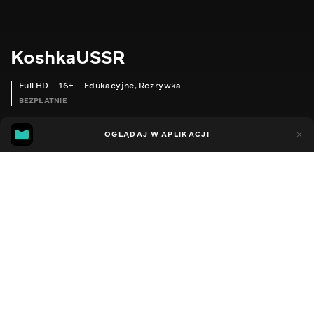
KoshkaUSSR
Full HD
16+
Edukacyjne
,
Rozrywka
BEZPŁATNIE
23
18
OGLĄDAJ W APLIKACJI
Dodano do ulubionych
UDOSTĘPNIJ
Sezon 1
Facebook
Kopiuj link
SKODA OCTAVIA KOSHKAUSSR&FORSAGE7
MERCEDES CLA KOSHKAUSSR&FORSAGE7