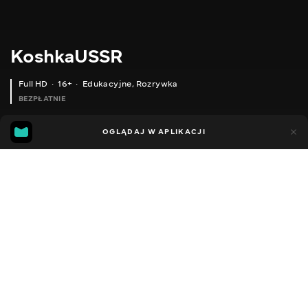
KoshkaUSSR
Full HD
16+
Edukacyjne
,
Rozrywka
BEZPŁATNIE
23
18
OGLĄDAJ W APLIKACJI
Dodano do ulubionych
UDOSTĘPNIJ
Sezon 1
Facebook
Kopiuj link
KIA RIO KOSHKAUSSR&FORSAGE7
NISSAN PIXO KOSHKAUSSR&FORSAGE7