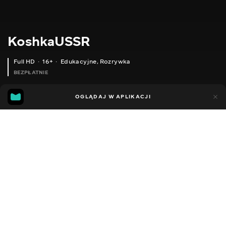
KoshkaUSSR
Full HD
16+
Edukacyjne
,
Rozrywka
BEZPŁATNIE
23
18
OGLĄDAJ W APLIKACJI
Dodano do ulubionych
UDOSTĘPNIJ
Sezon 1
Facebook
Kopiuj link
LAND ROVER DISCOVERY KOSHKAUSSR&FORSAGE7
MERCEDES ML DIESEL W166 KOSHKAUSSR&FORSAGE7