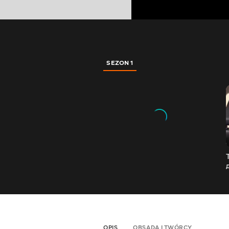
SEZON 1
OPIS
OBSADA I TWÓRCY