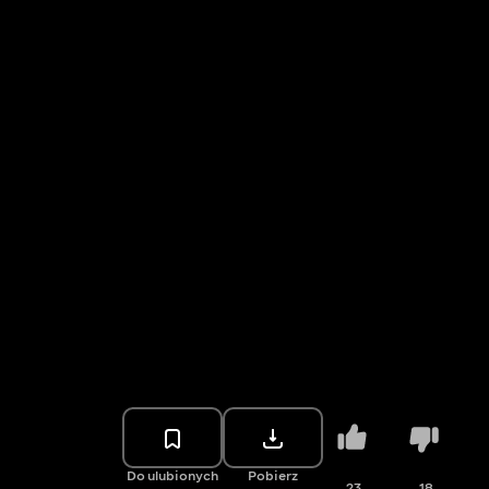
Do ulubionych
Pobierz
23
18