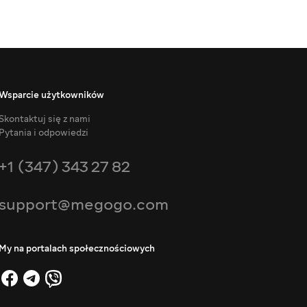
Wsparcie użytkowników
Skontaktuj się z nami
Pytania i odpowiedzi
+1 (347) 343 27 82
support@megogo.com
My na portalach społecznościowych