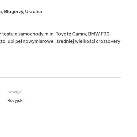
a
,
Blogerzy
,
Ukraina
or testuje samochody m.in. Toyotę Camry, BMW F30,
ardzo lubi pełnowymiarowe i średniej wielkości crossovery
DŹWIĘK
Rosyjski