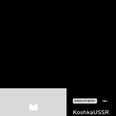
16+
NIEDOSTĘPNY
KoshkaUSSR