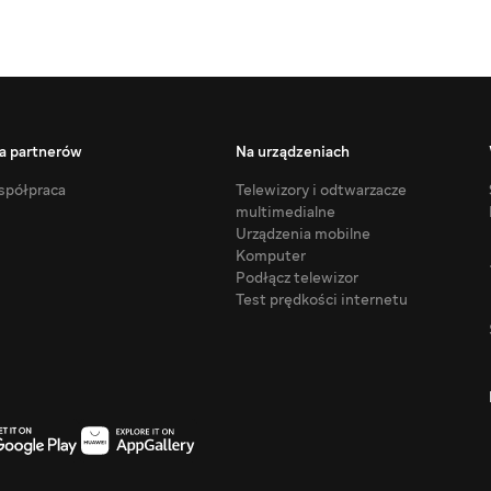
a partnerów
Na urządzeniach
półpraca
Telewizory i odtwarzacze
multimedialne
Urządzenia mobilne
Komputer
Podłącz telewizor
Test prędkości internetu