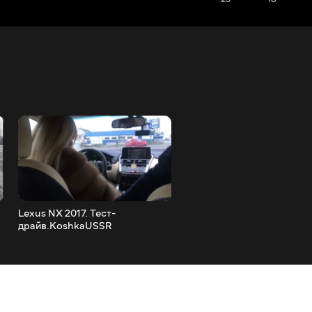
Lexus NX 2017. Тест-
Ford Fiesta.Тест-
драйв.KoshkaUSSR
драйв.KoshkaUSSR and
Forsage7