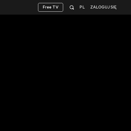
Free TV
PL
ZALOGUJ SIĘ