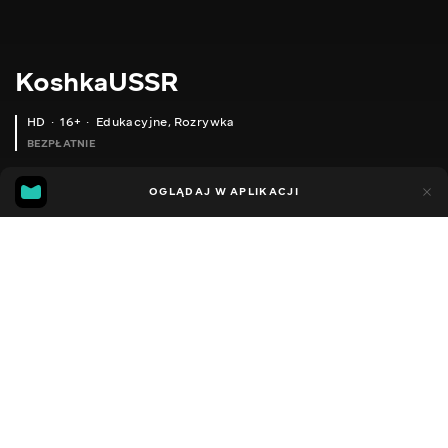
KoshkaUSSR
HD
16+
Edukacyjne
,
Rozrywka
BEZPŁATNIE
23
18
OGLĄDAJ W APLIKACJI
Dodano do ulubionych
UDOSTĘPNIJ
Sezon 1
Facebook
Kopiuj link
LEXUS LS460 - REAL RIVAL TO THE GERMANS.ТЕСТ-ДРАЙВ.KOSHKAUSSR AND FORSAGE7
AUDI A6 C7 2.0 TDI. ІДЕАЛЬНІ 300К ПРОБІГУ.ТЕСТ-ДРАЙВ.KOSHKAUSSR AND FORSAGE7