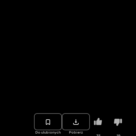
Do ulubionych
Pobierz
35
19