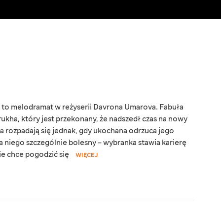
ku to melodramat w reżyserii Davrona Umarova. Fabuła
ukha, który jest przekonany, że nadszedł czas na nowy
a rozpadają się jednak, gdy ukochana odrzuca jego
a niego szczególnie bolesny – wybranka stawia karierę
ie chce pogodzić się
WIĘCEJ