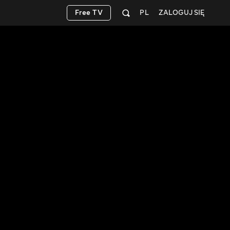
Free TV
PL
ZALOGUJ SIĘ