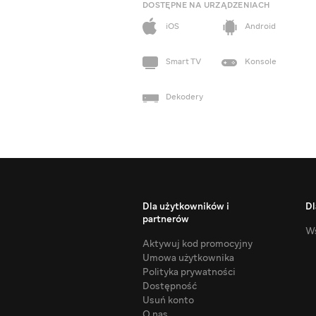
DOSTĘPNE NA URZĄDZENIACH
iOS
Android
Smart TV
Konsole
Dekodery
Dla użytkowników i
Dl
partnerów
Ws
Aktywuj kod promocyjny
Umowa użytkownika
Polityka prywatności
Dostępność
Usuń konto
O nas