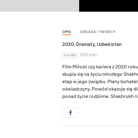
OPIS
OBSADA I TWÓRCY
2020
,
Dramaty
,
Uzbekistan
103 min
Full HD
Film Miłość czy kariera z 2020 ro
skupia się na życiu młodego Shakhr
etap w jego związku. Plany bohater
oświadczyny. Powód okazuje się dl
ponad życie rodzinne. Shakhrukh n