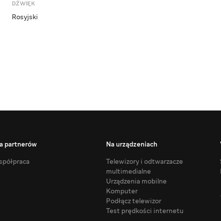
DŹWIĘK
Rosyjski
a partnerów
Na urządzeniach
półpraca
Telewizory i odtwarzacze
multimedialne
Urządzenia mobilne
Komputer
Podłącz telewizor
Test prędkości internetu