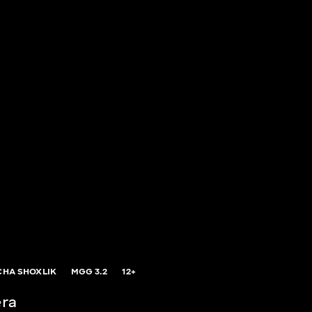
CHA SHOXLIK
MGG
3.2
12+
era