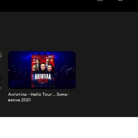
Антитіла - Hello Tour _ Зима-
Антитіла - Люди як корабл
весна 2021
Live _ Палац Спорту, Київ