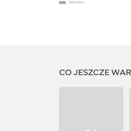
Dekodery
CO JESZCZE WA