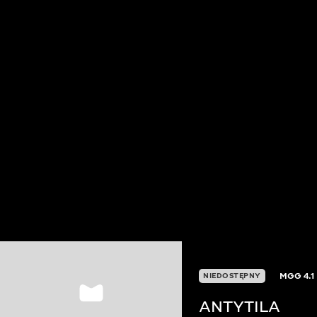
MGG
4.1
NIEDOSTĘPNY
ANTYTILA