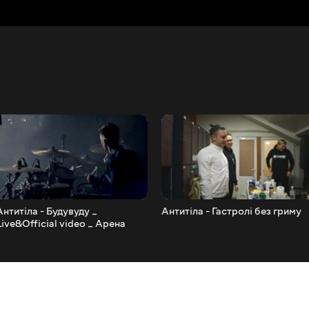
Антитіла - Будувуду _
Антитіла - Гастролі без гриму
Live&Official video _ Арена
Львів