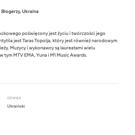
,
Blogerzy
,
Ukraina
ckowego poświęcony jest życiu i twórczości jego
tila jest Taras Topolja, który jest również narodowym
ży. Muzycy i wykonawcy są laureatami wielu
w tym MTV EMA, Yuna i M1 Music Awards.
DŹWIĘK
Ukraiński