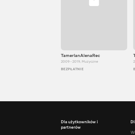
TamerlanAlenaRec
2009 - 2019
,
Muzyczne
2
BEZPŁATNIE
Dla użytkowników i
Dl
partnerów
Ws