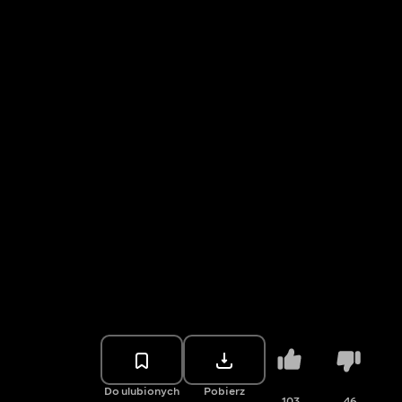
Do ulubionych
Pobierz
103
46