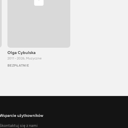
Olga Сybulska
Stolny Grad
2011 - 2026
,
Muzyczne
2009 - 2021
,
Muzyczne
BEZPŁATNIE
BEZPŁATNIE
Wsparcie użytkowników
Skontaktuj się z nami