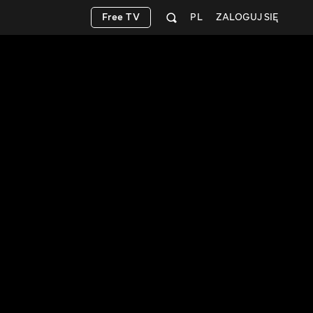
Free TV
PL
ZALOGUJ SIĘ