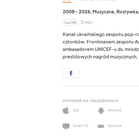
2008 - 2026
,
Muzyczne
,
Rozrywka
3 min
Full HD
Kanał ukraińskiego zespołu pop-ro
członków. Frontmanem zespołu Anty
ambasadorem UNICEF-u ds. młodzie
prestiżowych nagród muzycznych, 
DOSTĘPNE NA URZĄDZENIACH
iOS
Android
Smart TV
Konsole