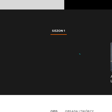
SEZON 1
OPIS
OBSADA I TWÓRCY