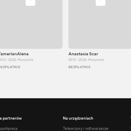
TamerlanAlena
Anastasia Scar
012 - 2022
,
Muzyczne
2015 - 2026
,
Muzyczne
BEZPŁATNIE
BEZPŁATNIE
a partnerów
Na urządzeniach
półpraca
Telewizory i odtwarzacze