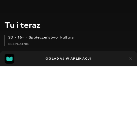
Tu i teraz
SD
16+
Społeczeństwo i kultura
BEZPŁATNIE
14
1
OGLĄDAJ W APLIKACJI
Dodano do ulubionych
UDOSTĘPNIJ
Odcinki podcastu
Facebook
Kopiuj link
КОРОТКЕ СЛУШНЕ ПРОХАННЯ ВІД THE UKRAINIANS AUDIO
10. ІРИНА ШЕВЧЕНКО | УКРАЇНСЬКА ШЛЯХТА, ЗАКОХАНІСТЬ В ДОНЕЧЧИНУ, ПЕРЕДЧУТТЯ КРИМУ
9. БОГДАНА НЕБОРАК | ПРОСВІТНІЙ TWITTER, ПРОФЕСІЙНИЙ ВУАЄРИЗМ, РЯТІВНА РУТИНА