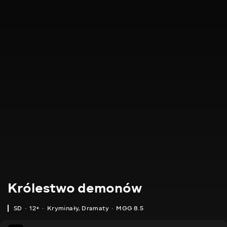
Królestwo demonów
SD
12+
Kryminały
,
Dramaty
MGG 8.5