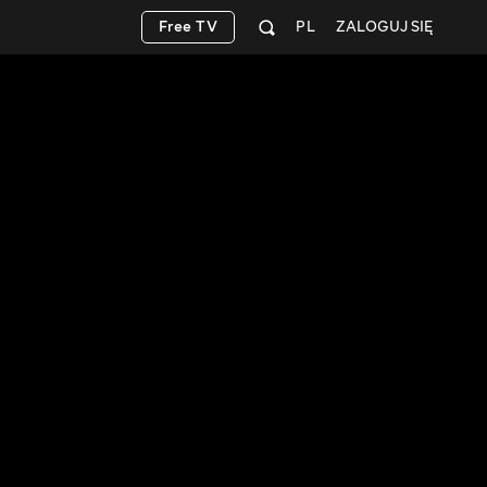
Free TV
PL
ZALOGUJ SIĘ