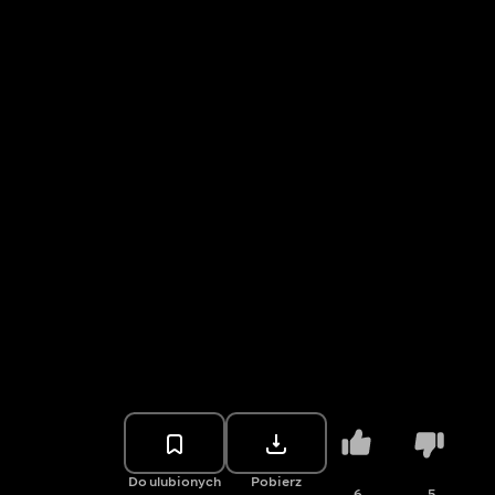
Do ulubionych
Pobierz
6
5