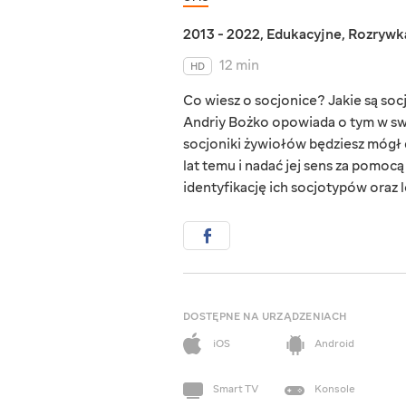
2013 - 2022
,
Edukacyjne
,
Rozrywk
12 min
HD
Co wiesz o socjonice? Jakie są socj
Andriy Bożko opowiada o tym w sw
socjoniki żywiołów będziesz mógł 
lat temu i nadać jej sens za pomoc
identyfikację ich socjotypów oraz 
DOSTĘPNE NA URZĄDZENIACH
iOS
Android
Smart TV
Konsole