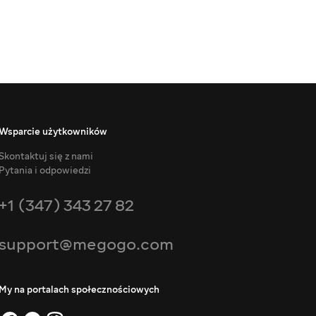
Wsparcie użytkowników
Skontaktuj się z nami
Pytania i odpowiedzi
+1 (347) 343 27 82
support@megogo.com
My na portalach społecznościowych