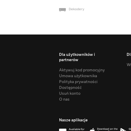
Dekodery
Dla użytkowników i
Dl
partnerów
Ws
Aktywuj kod promocyjny
Umowa użytkownika
Polityka prywatności
Dostępność
Usuń konto
O nas
Nasze aplikacje