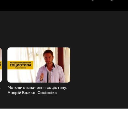
.
Методи визначення соціотипу.
Мої секрети типування. А
Андрій Божко. Соціоніка
Божко. Соціоніка Стихій
Стихій