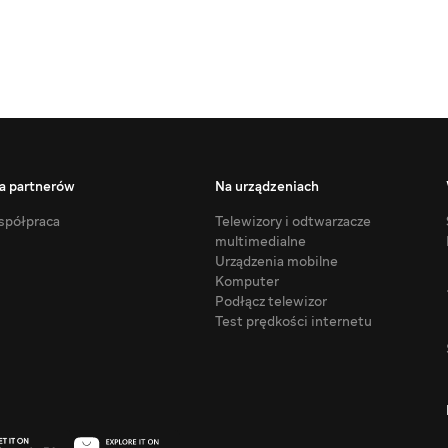
a partnerów
Na urządzeniach
półpraca
Telewizory i odtwarzacze
multimedialne
Urządzenia mobilne
Komputer
Podłącz telewizor
Test prędkości internetu