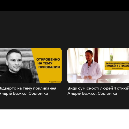
Відверто на тему покликання.
Види сумісності людей 4 стихій
Андрій Божко. Соціоніка
Андрій Божко. Соціоніка
Стихій
Стихій