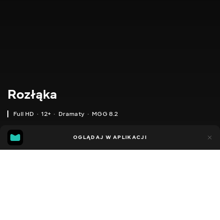
Rozłąka
Full HD
12+
Dramaty
MGG 8.2
MGG
30
22
OGLĄDAJ W APLIKACJI
8.2
Dodano do ulubionych
UDOSTĘPNIJ
Ayriliq
2021
,
Uzbekistan
Dramaty
Facebook
DŹWIĘK
Rosyjski