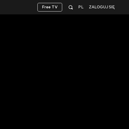
Free TV
PL
ZALOGUJ SIĘ