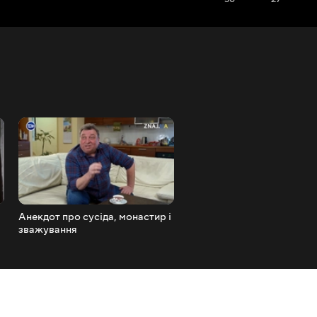
Анекдот про сусіда, монастир і
СтрахБанк
зважування