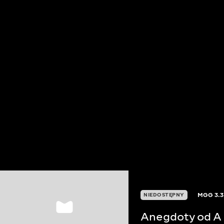
MGG
3.3
NIEDOSTĘPNY
Anegdoty od A 