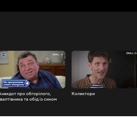
Анекдот про обгорілого,
Колектори
ґвалтівника та обід із сином