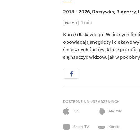
2018 - 2026
,
Rozrywka
,
Blogerzy
,
1 min
Full HD
Kanał dla każdego. W licznych fil
opowiadają anegdoty i ciekawe wyda
śmiesznych żartów, które potrafią
się nauczyć widzów, jak w podobny 
DOSTĘPNE NA URZĄDZENIACH
iOS
Android
Smart TV
Konsole