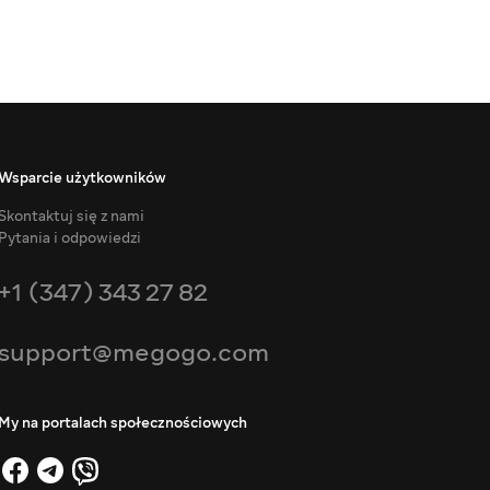
Wsparcie użytkowników
Skontaktuj się z nami
Pytania i odpowiedzi
+1 (347) 343 27 82
support@megogo.com
My na portalach społecznościowych