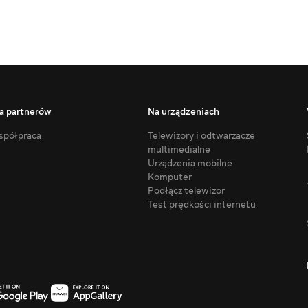
a partnerów
Na urządzeniach
półpraca
Telewizory i odtwarzacze
multimedialne
Urządzenia mobilne
Komputer
Podłącz telewizor
Test prędkości internetu