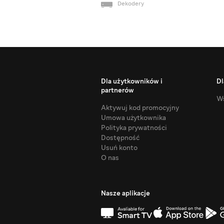
Dekodery
Dla użytkowników i
Dl
partnerów
Ws
Aktywuj kod promocyjny
Umowa użytkownika
Polityka prywatności
Dostępność
Usuń konto
O nas
Nasze aplikacje