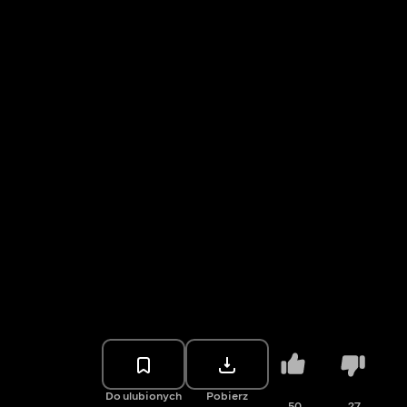
Do ulubionych
Pobierz
50
27