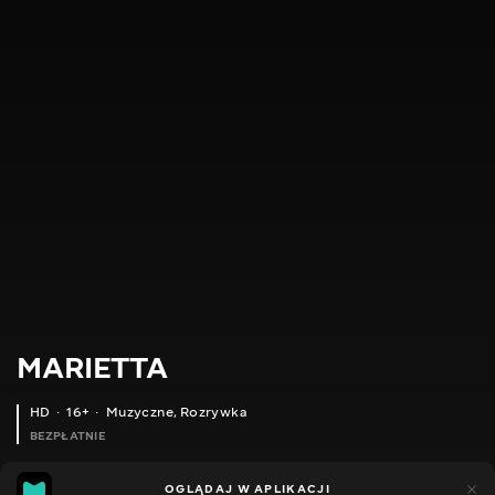
MARIETTA
HD
16+
Muzyczne
,
Rozrywka
BEZPŁATNIE
11
9
OGLĄDAJ W APLIKACJI