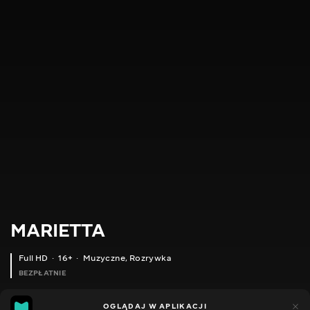
MARIETTA
Full HD
16+
Muzyczne
,
Rozrywka
BEZPŁATNIE
11
9
OGLĄDAJ W APLIKACJI