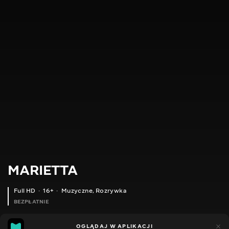
MARIETTA
Full HD
16+
Muzyczne
,
Rozrywka
BEZPŁATNIE
11
9
OGLĄDAJ W APLIKACJI