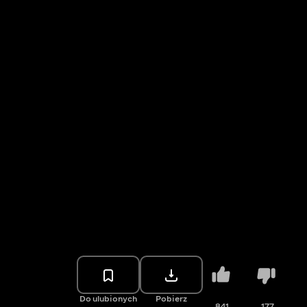
Do ulubionych
Pobierz
841
177