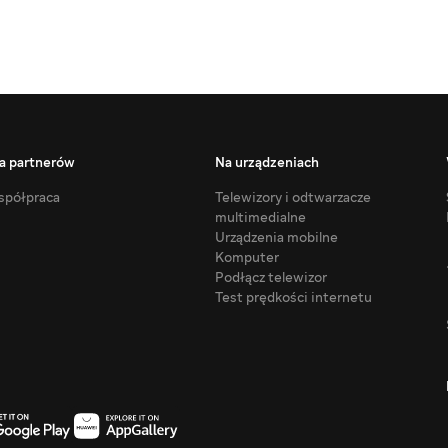
a partnerów
Na urządzeniach
półpraca
Telewizory i odtwarzacze
multimedialne
Urządzenia mobilne
Komputer
Podłącz telewizor
Test prędkości internetu