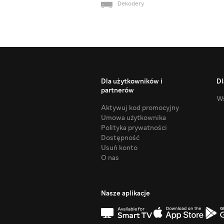
Dekodery
Dla użytkowników i
Dl
partnerów
Ws
Aktywuj kod promocyjny
Umowa użytkownika
Polityka prywatności
Dostępność
Usuń konto
O nas
Nasze aplikacje