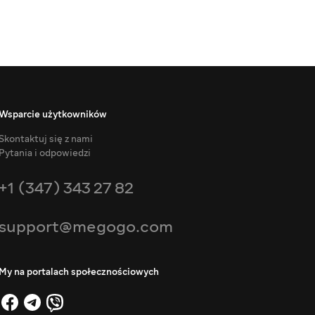
Wsparcie użytkowników
Skontaktuj się z nami
Pytania i odpowiedzi
+1 (347) 343 27 82
support@megogo.com
My na portalach społecznościowych