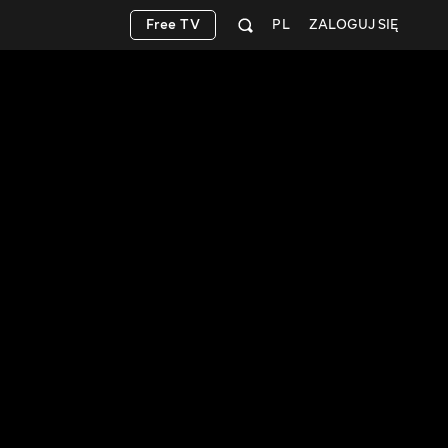
Free TV
PL
ZALOGUJ SIĘ