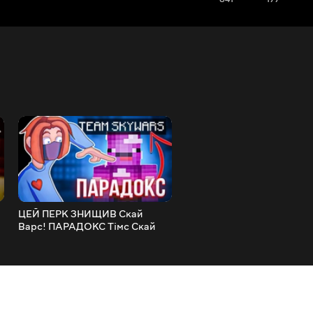
(
ЦЕЙ ПЕРК ЗНИЩИВ Скай
Я ОБ'ЇХАВ ВСЮ Європу +
Варс! ПАРАДОКС Тімс Скай
ВЛОГ! Як це було?
Варса