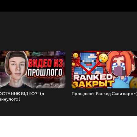
ОСТАННЄ ВІДЕО?! (з
Прощавай, Ранкед Скай варс :
минулого)