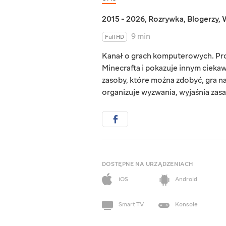
2015 - 2026
,
Rozrywka
,
Blogerzy
,
W
9 min
Full HD
Kanał o grach komputerowych. Pro
Minecrafta i pokazuje innym ciekawe
zasoby, które można zdobyć, gra n
organizuje wyzwania, wyjaśnia zasa
DOSTĘPNE NA URZĄDZENIACH
iOS
Android
Smart TV
Konsole