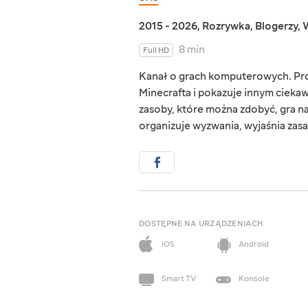
2015 - 2026
,
Rozrywka
,
Blogerzy
,
W
8 min
Full HD
Kanał o grach komputerowych. Pro
Minecrafta i pokazuje innym ciekawe
zasoby, które można zdobyć, gra n
organizuje wyzwania, wyjaśnia zasa
DOSTĘPNE NA URZĄDZENIACH
iOS
Android
Smart TV
Konsole