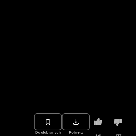
Do ulubionych
Pobierz
841
177