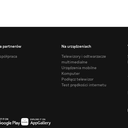
a partnerów
Na urządzeniach
półpraca
Telewizory i odtwarzacze
multimedialne
Urządzenia mobilne
Komputer
Podłącz telewizor
Test prędkości internetu