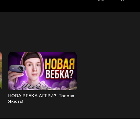
НОВА ВЕБКА АГЕРИ?! Топова
РУМ ТУР у БРИТАНІЇ!
Якість!
БУДИНОК за 1 МЛН ДОЛА