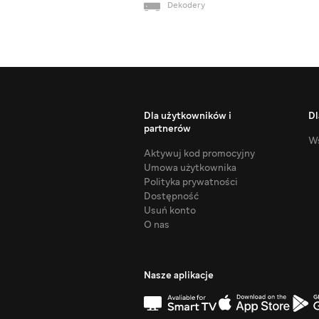
Dekodery
Dla użytkowników i
Dl
partnerów
Ws
Aktywuj kod promocyjny
Umowa użytkownika
Polityka prywatności
Dostępność
Usuń konto
O nas
Nasze aplikacje