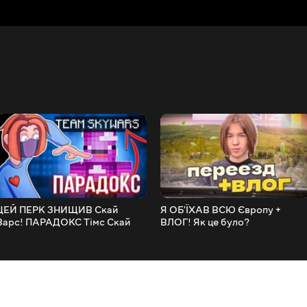
ЦЕЙ ПЕРК ЗНИЩИВ Скай
Я ОБ'ЇХАВ ВСЮ Європу +
Варс! ПАРАДОКС Тімс Скай
ВЛОГ! Як це було?
Варса