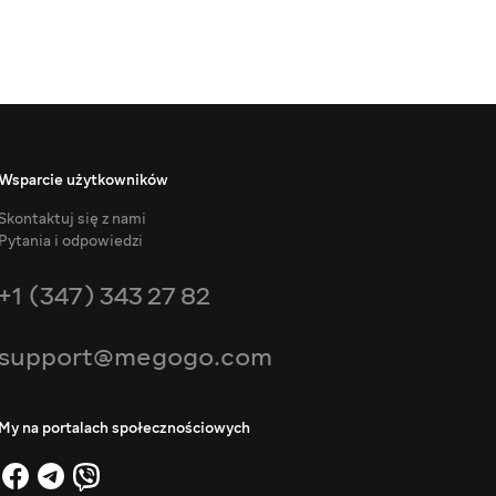
Wsparcie użytkowników
Skontaktuj się z nami
Pytania i odpowiedzi
+1 (347) 343 27 82
support@megogo.com
My na portalach społecznościowych