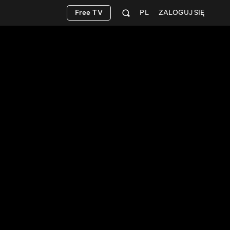
Free TV
PL
ZALOGUJ SIĘ