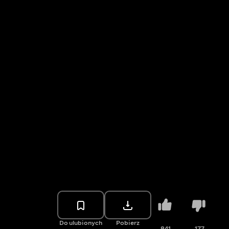
Do ulubionych
Pobierz
841
177