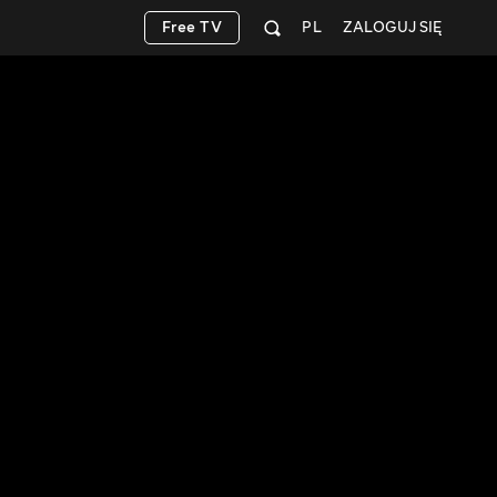
Free TV
PL
ZALOGUJ SIĘ