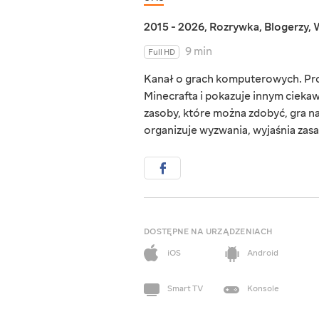
2015 - 2026
,
Rozrywka
,
Blogerzy
,
W
9 min
Full HD
Kanał o grach komputerowych. Pro
Minecrafta i pokazuje innym ciekawe
zasoby, które można zdobyć, gra n
organizuje wyzwania, wyjaśnia zasa
DOSTĘPNE NA URZĄDZENIACH
iOS
Android
Smart TV
Konsole