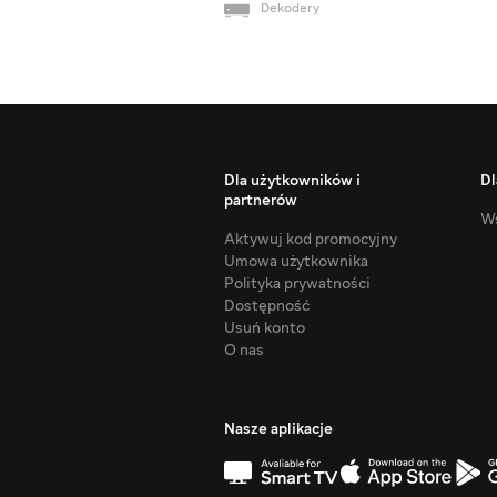
Dekodery
Dla użytkowników i
Dl
partnerów
Ws
Aktywuj kod promocyjny
Umowa użytkownika
Polityka prywatności
Dostępność
Usuń konto
O nas
Nasze aplikacje