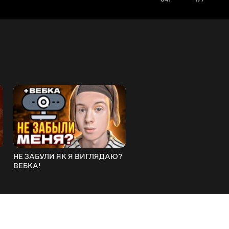
НЕ ЗАБУЛИ ЯК Я ВИГЛЯДАЮ?
Справжній я. Остаточно
ВЕБКА!
виходжу з образу