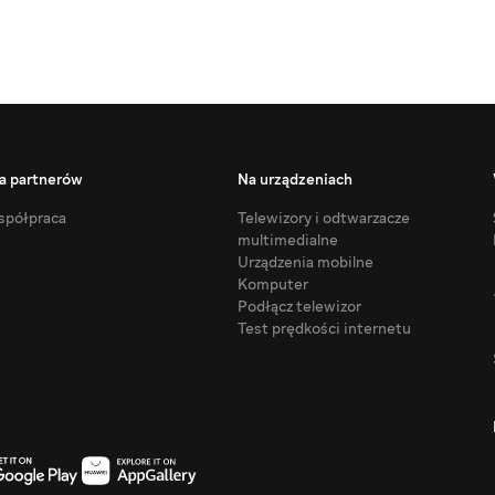
a partnerów
Na urządzeniach
półpraca
Telewizory i odtwarzacze
multimedialne
Urządzenia mobilne
Komputer
Podłącz telewizor
Test prędkości internetu