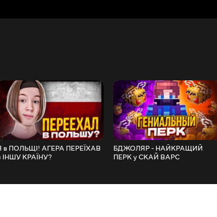
Я в ПОЛЬЩІ! АГЕРА ПЕРЕЇХАВ
БДЖОЛЯР - НАЙКРАЩИЙ
в ІНШУ КРАЇНУ?
ПЕРК у СКАЙ ВАРС