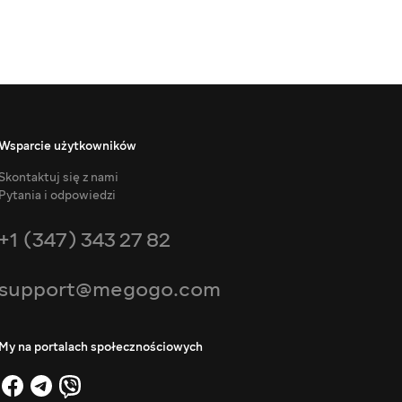
Wsparcie użytkowników
Skontaktuj się z nami
Pytania i odpowiedzi
+1 (347) 343 27 82
support@megogo.com
My na portalach społecznościowych