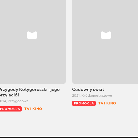
Przygody Kotygoroszki i jego
Cudowny świat
przyjaciół
2021
,
Krótkometrażowe
2014
,
Przygodowe
TV I KINO
PROMOCJA
TV I KINO
PROMOCJA