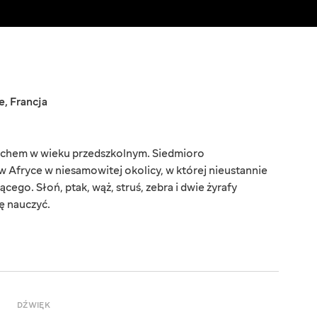
e
,
Francja
uchem w wieku przedszkolnym. Siedmioro
w Afryce w niesamowitej okolicy, w której nieustannie
ącego. Słoń, ptak, wąż, struś, zebra i dwie żyrafy
ę nauczyć.
DŹWIĘK