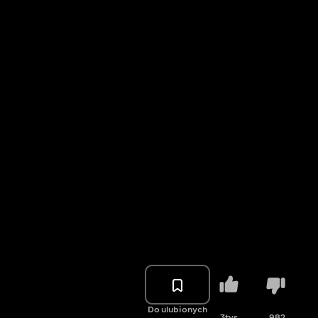
Do ulubionych
3tys.
982