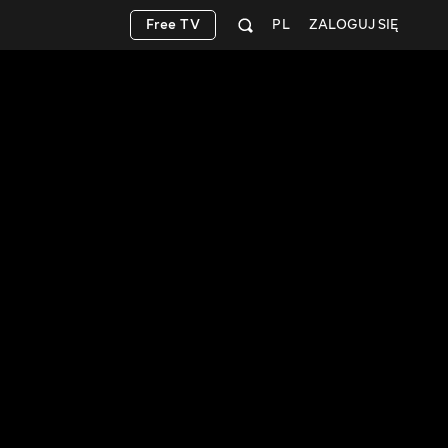
Free TV
PL
ZALOGUJ SIĘ