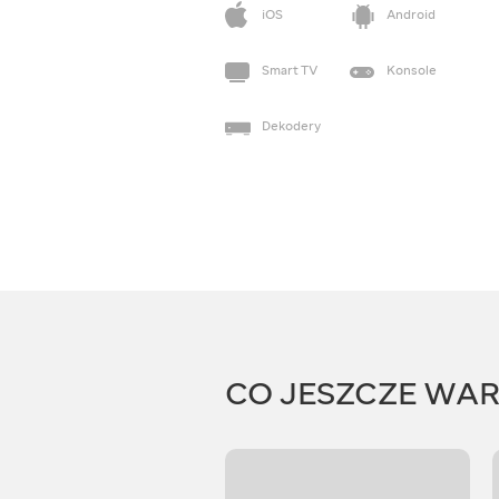
iOS
Android
Smart TV
Konsole
Dekodery
CO JESZCZE WA