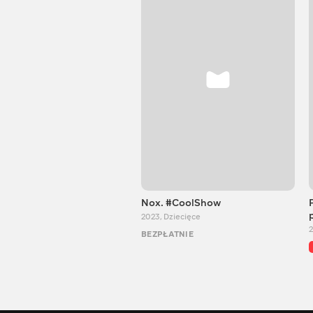
Nox. #CoolShow
2023
,
Dziecięce
BEZPŁATNIE