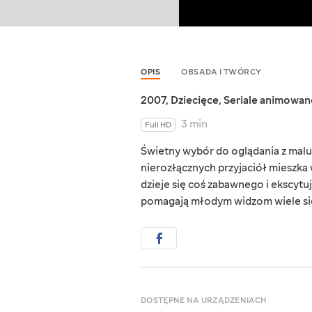
OPIS
OBSADA I TWÓRCY
2007
,
Dziecięce
,
Seriale animowan
3 min
Full HD
Świetny wybór do oglądania z mal
nierozłącznych przyjaciół mieszka 
dzieje się coś zabawnego i ekscytuj
pomagają młodym widzom wiele si
DOSTĘPNE NA URZĄDZENIACH