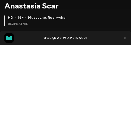
Anastasia Scar
HD
16+
Muzyczne
,
Rozrywka
BEZPŁATNIE
15
5
OGLĄDAJ W APLIKACJI
Dodano do ulubionych
UDOSTĘPNIJ
Sezon 1
Facebook
Kopiuj link
ANASTASIA SCAR FT. ACUTO - ОБІЙМИ МЕНЕ ( COVER )
ANASTASIA SCAR - ЭМІГРАНТ (SINGLE)
2015 - 2026
,
Ukraina
Muzyczne
,
Rozrywka
,
Blogerzy
DŹWIĘK