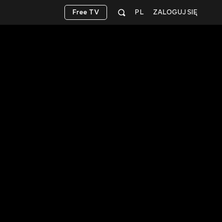
Free TV
PL
ZALOGUJ SIĘ