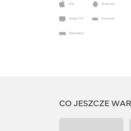
iOS
Android
Smart TV
Konsole
Dekodery
CO JESZCZE WA