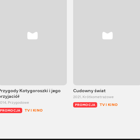
Przygody Kotygoroszki i jego
Cudowny świat
przyjaciół
2021
,
Krótkometrażowe
2014
,
Przygodowe
TV I KINO
PROMOCJA
TV I KINO
PROMOCJA