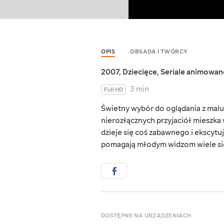
OPIS
OBSADA I TWÓRCY
2007
,
Dziecięce
,
Seriale animowan
3 min
Full HD
Świetny wybór do oglądania z mal
nierozłącznych przyjaciół mieszka 
dzieje się coś zabawnego i ekscytuj
pomagają młodym widzom wiele si
DOSTĘPNE NA URZĄDZENIACH