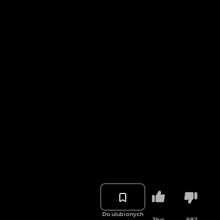
Do ulubionych
3tys.
982