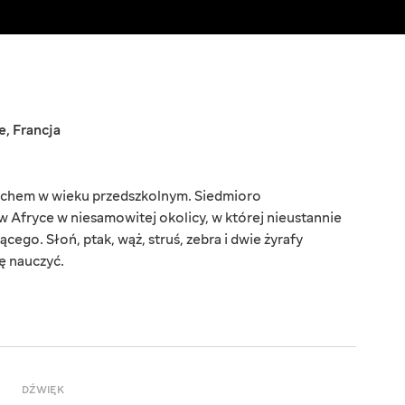
e
,
Francja
uchem w wieku przedszkolnym. Siedmioro
w Afryce w niesamowitej okolicy, w której nieustannie
ącego. Słoń, ptak, wąż, struś, zebra i dwie żyrafy
ę nauczyć.
DŹWIĘK