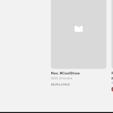
Nox. #CoolShow
2023
,
Dziecięce
BEZPŁATNIE