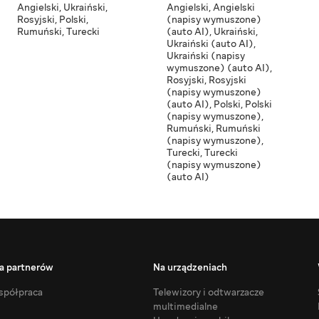
Angielski
,
Ukraiński
,
Angielski
,
Angielski
Rosyjski
,
Polski
,
(napisy wymuszone)
Rumuński
,
Turecki
(auto AI)
,
Ukraiński
,
Ukraiński (auto AI)
,
Ukraiński (napisy
wymuszone) (auto AI)
,
Rosyjski
,
Rosyjski
(napisy wymuszone)
(auto AI)
,
Polski
,
Polski
(napisy wymuszone)
,
Rumuński
,
Rumuński
(napisy wymuszone)
,
Turecki
,
Turecki
(napisy wymuszone)
(auto AI)
a partnerów
Na urządzeniach
półpraca
Telewizory i odtwarzacze
multimedialne