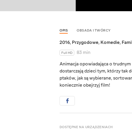
OPIS
OBSADA I TWÓRCY
2016
,
Przygodowe
,
Komedie
,
Fami
83 min
Full HD
Animacja opowiadająca o trudnym c
dostarczają dzieci tym, którzy tak d
ptaków, jak są wybierane, sortowan
koniecznie obejrzyj film!
DOSTĘPNE NA URZĄDZENIACH