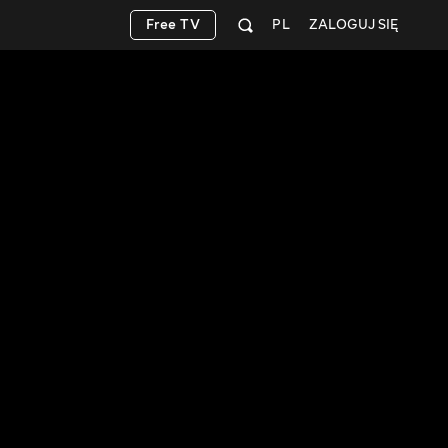
Free TV
PL
ZALOGUJ SIĘ