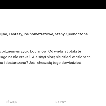
lijne
,
Fantasy
,
Pełnometrażowe
,
Stany Zjednoczone
odziennym życiu bocianów. Od wielu lat ptaki te
ługo na nie czekali. Ale skąd biorą się dzieci w dziobach
e i dostarczane? Jeśli chesz się tego dowiedzieć,
DŹWIĘK
NAPISY