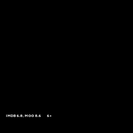
S
IMDB
6.8,
MGG
8.6
6+