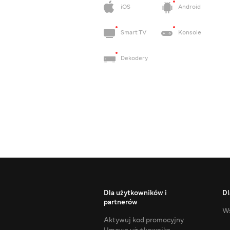
iOS
Android
Smart TV
Konsole
Dekodery
Dla użytkowników i
Dl
partnerów
Ws
Aktywuj kod promocyjny