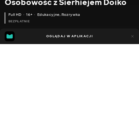
Osobowość z Sierhiejem Doiko
Full HD
16+
Edukacyjne
,
Rozrywka
BEZPŁATNIE
15
4
OGLĄDAJ W APLIKACJI
Dodano do ulubionych
UDOSTĘPNIJ
Sezon 1
Facebook
Kopiuj link
ODCINEK 1
ODCINEK 2
ODCINEK 3
2021 - 2023
,
Ukraina
Edukacyjne
,
Rozrywka
,
Blogerzy
DŹWIĘK
Ukraiński