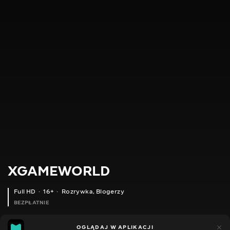
XGAMEWORLD
Full HD
16+
Rozrywka
,
Blogerzy
BEZPŁATNIE
212
46
OGLĄDAJ W APLIKACJI