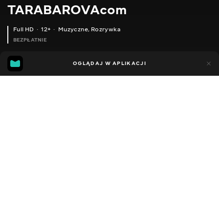
TARABAROVAcom
Full HD
12+
Muzyczne
,
Rozrywka
BEZPŁATNIE
42
18
OGLĄDAJ W APLIKACJI
Dodano do ulubionych
UDOSTĘPNIJ
Sezon 1
Facebook
Kopiuj link
TARABAROVA - ВІДПУСКАЮ ( LIVE #НАОДИНЦІ )
TARABAROVA - КОЛИСКОВА ( LIVE #НАОДИНЦІ )
2012 - 2026
,
Ukraina
Muzyczne
,
Rozrywka
,
Blogerzy
DŹWIĘK