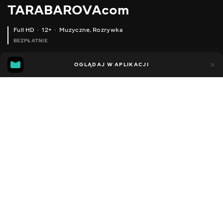
TARABAROVAcom
Full HD
12+
Muzyczne
,
Rozrywka
BEZPŁATNIE
42
18
OGLĄDAJ W APLIKACJI
Dodano do ulubionych
UDOSTĘPNIJ
Sezon 1
Facebook
Kopiuj link
TARABAROVA - НАЙКРАСИВІША. NO STRESS (DANCE VIDEO BY ALINA)
TARABAROVA - НАЙКРАСИВІША. NO STRESS (DANCE VIDEO BY ANASTASIA)
2012 - 2026
,
Ukraina
Muzyczne
,
Rozrywka
,
Blogerzy
DŹWIĘK