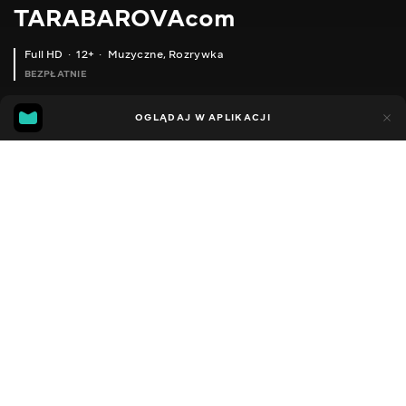
TARABAROVAcom
Full HD
12+
Muzyczne
,
Rozrywka
BEZPŁATNIE
42
18
OGLĄDAJ W APLIKACJI
Dodano do ulubionych
UDOSTĘPNIJ
Sezon 1
Facebook
Kopiuj link
СЛУХАЙ #ДИТЯЧИЙАЛЬБОМ ВІД СВІТЛОЇ СТОРОНИ МУЗИКИ !
#ДИТЯЧИЙАЛЬБОМ HTTPS://BFAN.LINK/DITYACHIY-ALBOM СЛУХАЙТЕ ПРЯМО ЗАРАЗ , ВСІМ БАТЬКАМ , МАМАМ!!!!
2012 - 2026
,
Ukraina
Muzyczne
,
Rozrywka
,
Blogerzy
DŹWIĘK