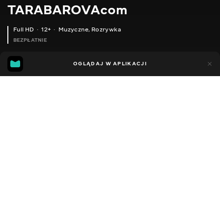
TARABAROVAcom
Full HD
12+
Muzyczne
,
Rozrywka
BEZPŁATNIE
42
18
OGLĄDAJ W APLIKACJI
Dodano do ulubionych
UDOSTĘPNIJ
Sezon 1
Facebook
Kopiuj link
BERESTOVYI FT TARABAROVA «СПИ, КОТИКУ МИЛИЙ»
РОЗКВІТАЙ TARABAROVA FEAT «ЧОРНОМОРСЬКІ ІГРИ» 2023
2012 - 2026
,
Ukraina
Muzyczne
,
Rozrywka
,
Blogerzy
DŹWIĘK