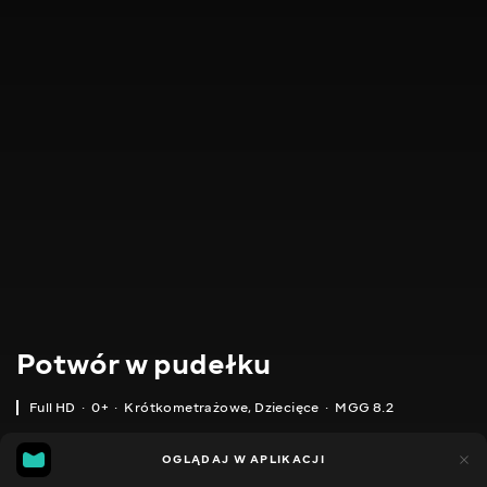
Potwór w pudełku
Full HD
0+
Krótkometrażowe
,
Dziecięce
MGG 8.2
MGG
572
267
OGLĄDAJ W APLIKACJI
8.2