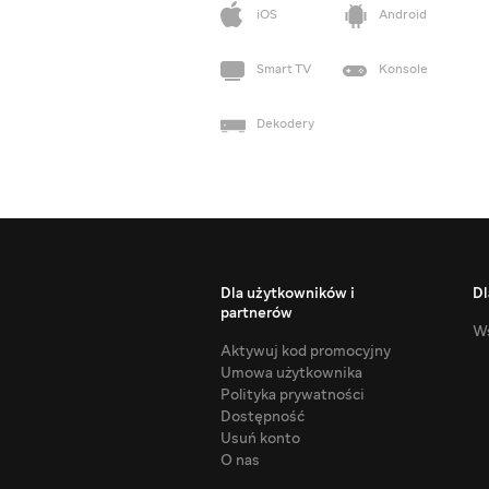
iOS
Android
Smart TV
Konsole
Dekodery
Dla użytkowników i
Dl
partnerów
Ws
Aktywuj kod promocyjny
Umowa użytkownika
Polityka prywatności
Dostępność
Usuń konto
O nas