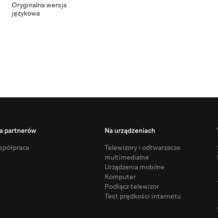
Oryginalna wersja
językowa
a partnerów
Na urządzeniach
półpraca
Telewizory i odtwarzacze
multimedialne
Urządzenia mobilne
Komputer
Podłącz telewizor
Test prędkości internetu