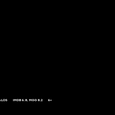
ALOS
IMDB
6.8,
MGG
8.2
6+