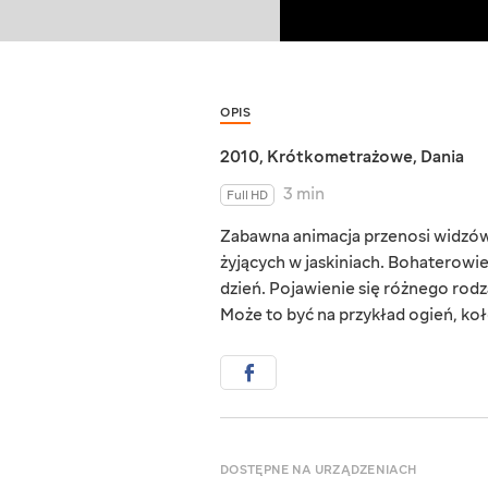
OPIS
2010
,
Krótkometrażowe
,
Dania
3 min
Full HD
Zabawna animacja przenosi widzów
żyjących w jaskiniach. Bohaterowie
dzień. Pojawienie się różnego ro
Może to być na przykład ogień, koło
DOSTĘPNE NA URZĄDZENIACH