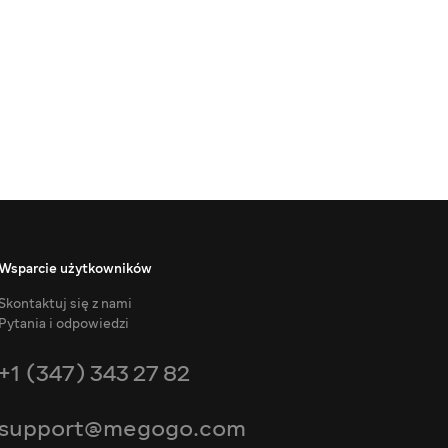
Wsparcie użytkowników
Skontaktuj się z nami
Pytania i odpowiedzi
+1 (347) 343 27 82
support@megogo.com