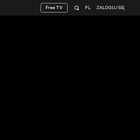
Free TV
PL
ZALOGUJ SIĘ