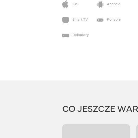
iOS
Android
Smart TV
Konsole
Dekodery
CO JESZCZE WA