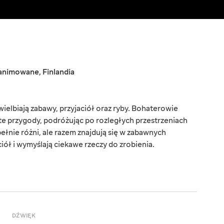
 animowane
,
Finlandia
wielbiają zabawy, przyjaciół oraz ryby. Bohaterowie
e przygody, podróżując po rozległych przestrzeniach
upełnie różni, ale razem znajdują się w zabawnych
iół i wymyślają ciekawe rzeczy do zrobienia.
DŹWIĘK