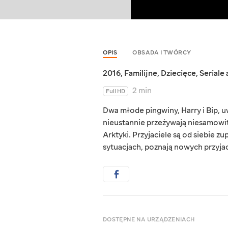
OPIS
OBSADA I TWÓRCY
2016
,
Familijne
,
Dziecięce
,
Seriale
2 min
Full HD
Dwa młode pingwiny, Harry i Bip, u
nieustannie przeżywają niesamowit
Arktyki. Przyjaciele są od siebie z
sytuacjach, poznają nowych przyjac
DOSTĘPNE NA URZĄDZENIACH