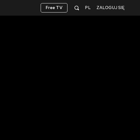
Free TV
PL
ZALOGUJ SIĘ