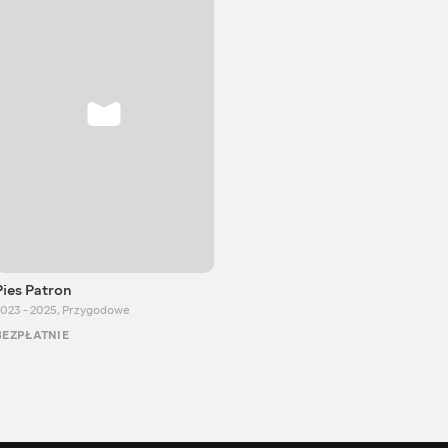
Pies Patron
023 - 2025
,
Przygodowe
BEZPŁATNIE