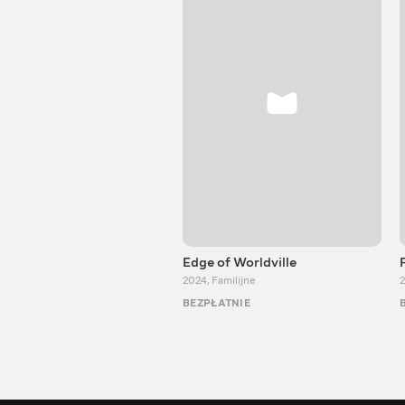
Edge of Worldville
2024
,
Familijne
2
BEZPŁATNIE