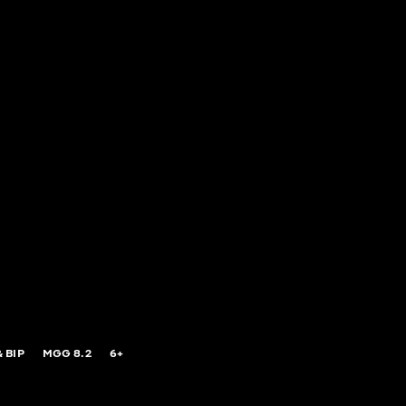
 BIP
MGG
8.2
6+