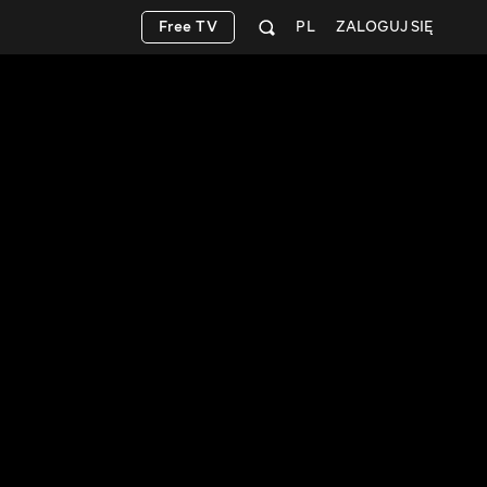
Free TV
PL
ZALOGUJ SIĘ