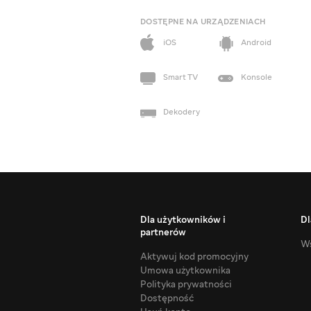
DOSTĘPNE NA URZĄDZENIACH
iOS
Android
Smart TV
Konsole
Dekodery
Dla użytkowników i
Dl
partnerów
Ws
Aktywuj kod promocyjny
Umowa użytkownika
Polityka prywatności
Dostępność