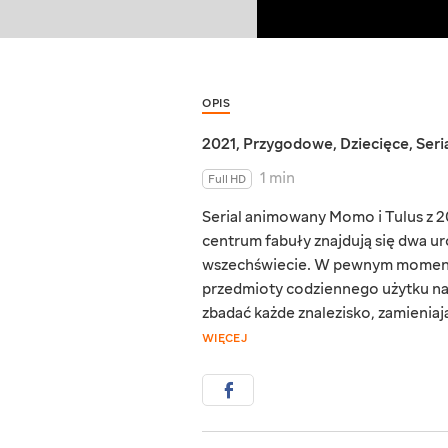
OPIS
2021
,
Przygodowe
,
Dziecięce
,
Seri
1 min
Full HD
Serial animowany Momo i Tulus z 2
centrum fabuły znajdują się dwa 
wszechświecie. W pewnym momencie
przedmioty codziennego użytku na
zbadać każde znalezisko, zamienia
WIĘCEJ