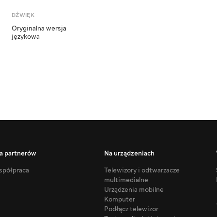
DŹWIĘK
Oryginalna wersja
językowa
a partnerów
Na urządzeniach
półpraca
Telewizory i odtwarzacze
multimedialne
Urządzenia mobilne
Komputer
Podłącz telewizor