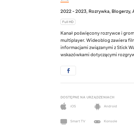
2022 - 2023
,
Rozrywka
,
Blogerzy
,
Full HD
Kanał poświęcony rozrywce i grom
multiplayer. Wideoblog zawiera fil
informacjami związanymi z Stick Wa
wskazówkami dotyczącymi rozgryw
DOSTĘPNE NA URZĄDZENIACH
iOS
Android
Smart TV
Konsole