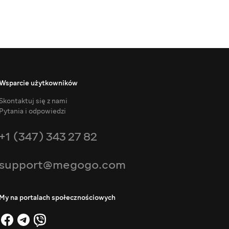
Wsparcie użytkowników
Skontaktuj się z nami
Pytania i odpowiedzi
+1 (347) 343 27 82
support@megogo.com
My na portalach społecznościowych