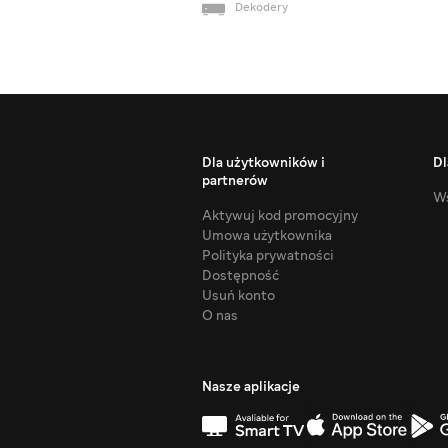
Dekodery
Dla użytkowników i
Dl
partnerów
Ws
Aktywuj kod promocyjny
Umowa użytkownika
Polityka prywatności
Dostępność
Usuń konto
O nas
Nasze aplikacje