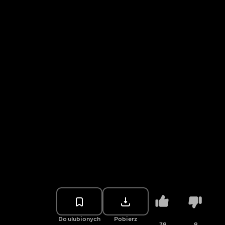
Do ulubionych
Pobierz
38
8