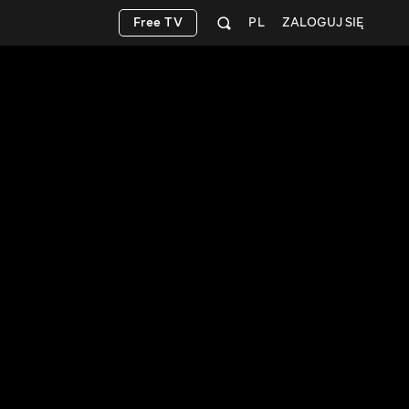
Free TV
PL
ZALOGUJ SIĘ