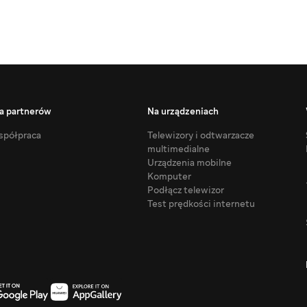
a partnerów
Na urządzeniach
półpraca
Telewizory i odtwarzacze
multimedialne
Urządzenia mobilne
Komputer
Podłącz telewizor
Test prędkości internetu