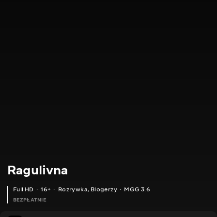
Ragulivna
Full HD
16+
Rozrywka
,
Blogerzy
MGG 3.6
BEZPŁATNIE