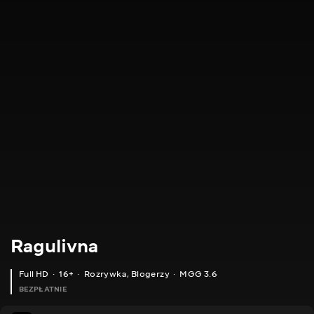
Ragulivna
Full HD
16+
Rozrywka
,
Blogerzy
MGG 3.6
BEZPŁATNIE