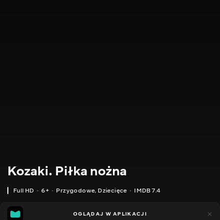
Kozaki. Piłka nożna
Full HD
6+
Przygodowe
,
Dziecięce
IMDB 7.4
IMDB
MGG
3tys.
OGLĄDAJ W APLIKACJI
1tys.
7.4
6.0