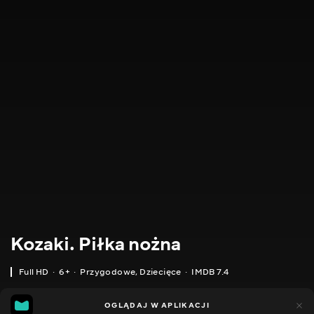
Kozaki. Piłka nożna
Full HD
6+
Przygodowe
,
Dziecięce
IMDB 7.4
IMDB
MGG
3tys.
OGLĄDAJ W APLIKACJI
1tys.
7.4
6.0