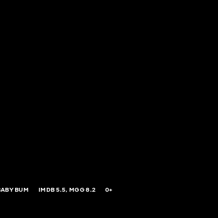
BABY BUM
IMDB
5.5,
MGG
8.2
0+