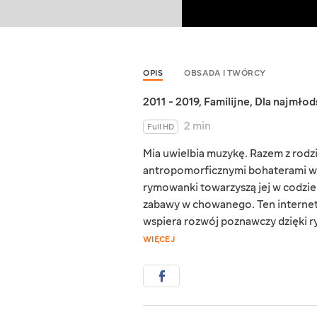
OPIS
OBSADA I TWÓRCY
2011 - 2019
,
Familijne
,
Dla najmłod
2 min
Full HD
Mia uwielbia muzykę. Razem z rod
antropomorficznymi bohaterami wyk
rymowanki towarzyszą jej w codzien
zabawy w chowanego. Ten interneto
wspiera rozwój poznawczy dzięki 
WIĘCEJ