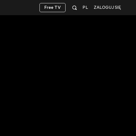
Free TV
PL
ZALOGUJ SIĘ