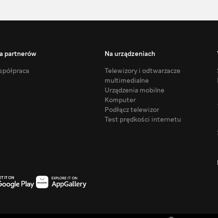
a partnerów
Na urządzeniach
półpraca
Telewizory i odtwarzacze
multimedialne
Urządzenia mobilne
Komputer
Podłącz telewizor
Test prędkości internetu