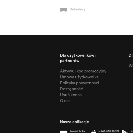
Dekodery
Dla użytkowników i
Dl
partnerów
Ws
Aktywuj kod promocyjny
Umowa użytkownika
Polityka prywatności
Dostępność
Usuń konto
O nas
Nasze aplikacje