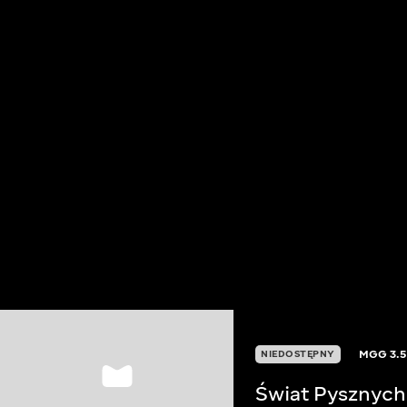
MGG
3.
NIEDOSTĘPNY
Świat Pysznych