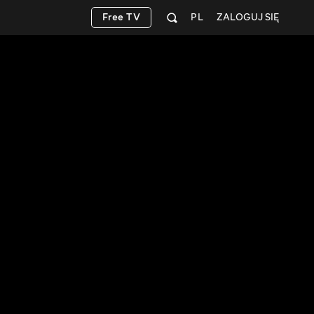
Free TV
PL
ZALOGUJ SIĘ