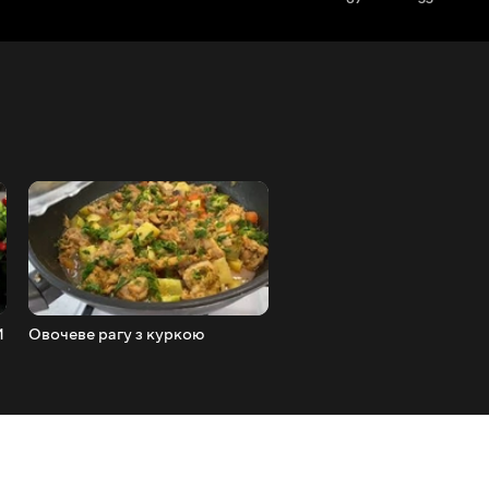
И
Овочеве рагу з куркою
РЕЦЕПТ ФРЕЗЬЄ