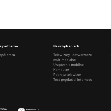
a partnerów
Na urządzeniach
półpraca
Telewizory i odtwarzacze
multimedialne
Urządzenia mobilne
Komputer
Podłącz telewizor
Test prędkości internetu