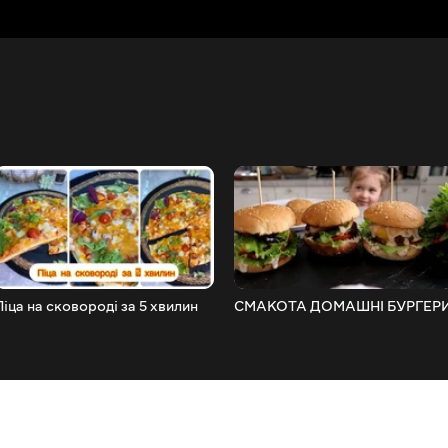
Піца на сковороді за 5 хвилин
СМАКОТА ДОМАШНІ БУРГЕР