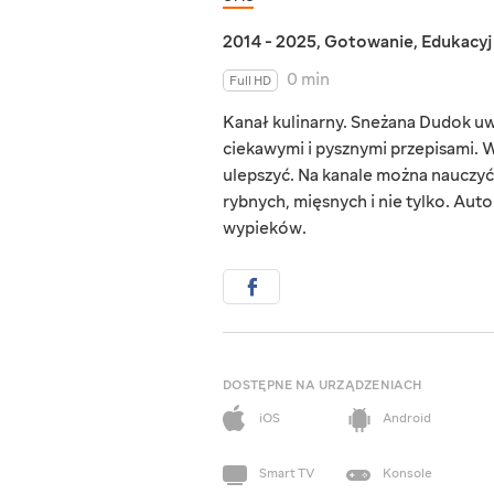
2014 - 2025
,
Gotowanie
,
Edukacy
0 min
Full HD
Kanał kulinarny. Sneżana Dudok uwi
ciekawymi i pysznymi przepisami. W 
ulepszyć. Na kanale można nauczyć 
rybnych, mięsnych i nie tylko. Aut
wypieków.
DOSTĘPNE NA URZĄDZENIACH
iOS
Android
Smart TV
Konsole