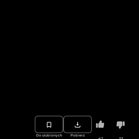
Do ulubionych
Pobierz
67
33