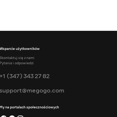
Wsparcie użytkowników
Skontaktuj się z nami
Pytania i odpowiedzi
+1 (347) 343 27 82
support@megogo.com
My na portalach społecznościowych