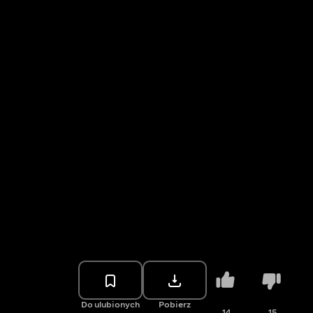
Do ulubionych
Pobierz
14
15