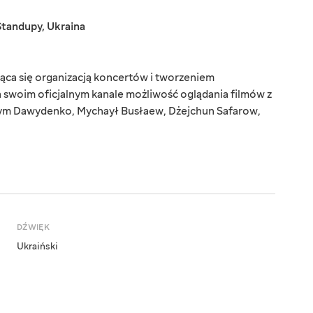
Standupy
,
Ukraina
jąca się organizacją koncertów i tworzeniem
a swoim oficjalnym kanale możliwość oglądania filmów z
sym Dawydenko, Mychaył Busłaew, Dżejchun Safarow,
DŹWIĘK
Ukraiński