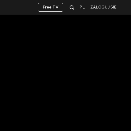
Free TV
PL
ZALOGUJ SIĘ