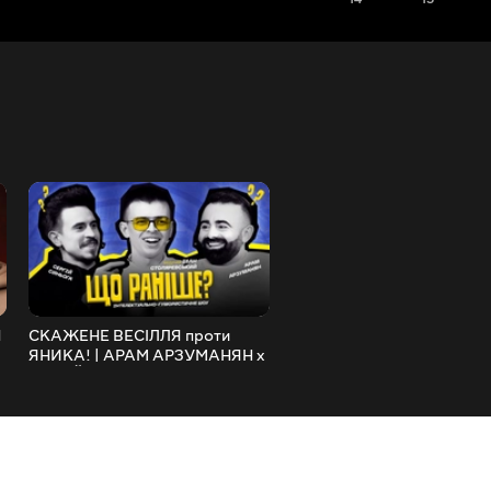
П
СКАЖЕНЕ ВЕСІЛЛЯ проти
УКРАЇНЕЦЬ - ЦЕ НОРМА |
ЯНИКА! | АРАМ АРЗУМАНЯН х
СТЕНДАП | Михайло Бусла
СЕРГІЙ СИНЬОГА |
UaSA
Столяревський | ЩО РАНІШЕ? |
UaSA