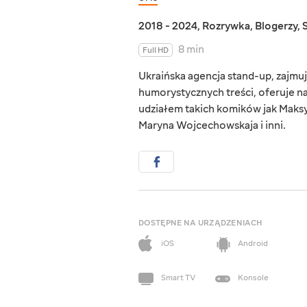
2018 - 2024
,
Rozrywka
,
Blogerzy
,
8 min
Full HD
Ukraińska agencja stand-up, zajmu
humorystycznych treści, oferuje n
udziałem takich komików jak Mak
Maryna Wojcechowskaja i inni.
DOSTĘPNE NA URZĄDZENIACH
iOS
Android
Smart TV
Konsole