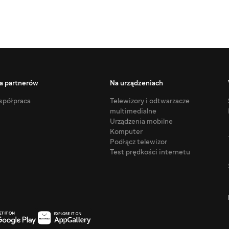
a partnerów
Na urządzeniach
półpraca
Telewizory i odtwarzacze
multimedialne
Urządzenia mobilne
Komputer
Podłącz telewizor
Test prędkości internetu