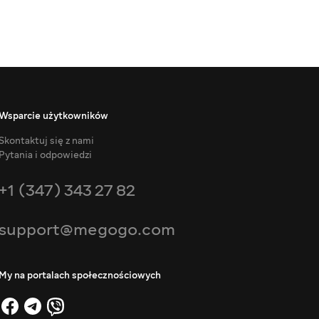
Wsparcie użytkowników
Skontaktuj się z nami
Pytania i odpowiedzi
+1 (347) 343 27 82
support@megogo.com
My na portalach społecznościowych