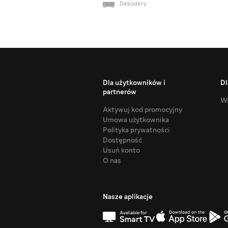
Dekodery
Dla użytkowników i
Dl
partnerów
Ws
Aktywuj kod promocyjny
Umowa użytkownika
Polityka prywatności
Dostępność
Usuń konto
O nas
Nasze aplikacje