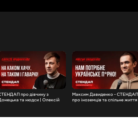
СТЕНДАП про дівчину з
Максим Давиденко - СТЕНДА
Донецька та нюдси | Олексій
про іноземців та спільне життя
Приймаченко | UaSA
з дівчиною | UaSA