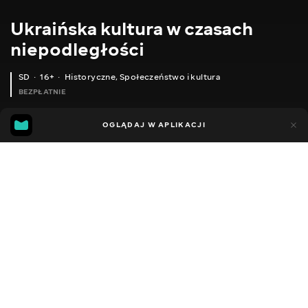
Ukraińska kultura w czasach
niepodległości
SD
16+
Historyczne
,
Społeczeństwo i kultura
BEZPŁATNIE
4
1
OGLĄDAJ W APLIKACJI
Dodano do ulubionych
UDOSTĘPNIJ
Sezon 2
Sezon 1
Facebook
Kopiuj link
27. ПОСТАТЬ ПЕТРА МОГИЛИ В УКРАЇНСЬКІЙ КУЛЬТУРІ. ЧАСТИНА 2
26. ПОСТАТЬ ПЕТРА МОГИЛИ В УКРАЇНСЬКІЙ КУЛЬТУРІ
25. МИКОЛА ГОГОЛЬ В УКРАЇНСЬКІЙ КУЛЬТУРІ
2023 - 2026
,
Ukraina
Historyczne
,
Społeczeństwo i